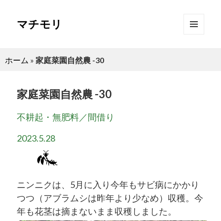
マチモリ
メニュ
ーとウ
ィジェ
ホーム
»
家庭菜園自然農 -30
ット
家庭菜園自然農 -30
不耕起・無肥料／間借り
2023.5.28
ニンニクは、5月に入り今年もサビ病にかかり
つつ（アブラムシは昨年より少なめ）収穫。今
年も花茎は摘まないまま収穫しました。