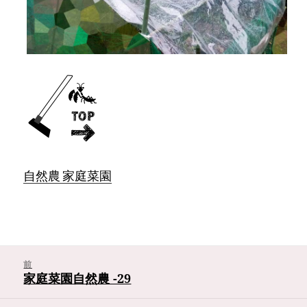
自然農 家庭菜園
投
稿
前
ナ
家庭菜園自然農 -29
前
ビ
ゲ
の
ー