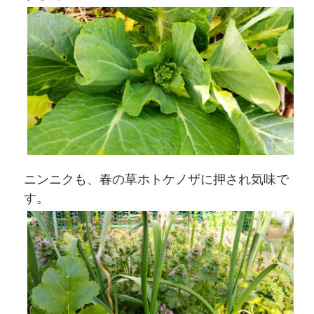
ニンニクも、春の草ホトケノザに押され気味で
す。