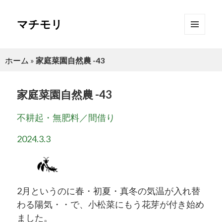
マチモリ
メニュ
ーとウ
ィジェ
ホーム
»
家庭菜園自然農 -43
ット
家庭菜園自然農 -43
不耕起・無肥料／間借り
2024.3.3
2月というのに春・初夏・真冬の気温が入れ替
わる陽気・・で、小松菜にもう花芽が付き始め
ました。