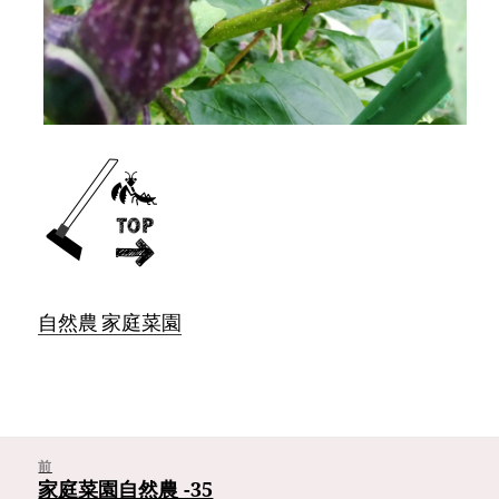
自然農 家庭菜園
投
稿
前
ナ
家庭菜園自然農 -35
前
ビ