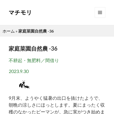
マチモリ
メニュ
ーとウ
ィジェ
ホーム
»
家庭菜園自然農 -36
ット
家庭菜園自然農 -36
不耕起・無肥料／間借り
2023.9.30
9月末、ようやく猛暑の出口を抜けたようで、
朝晩の涼しさにほっとします。夏にまったく収
穫のなかったピーマンが、急に実がつき始めま